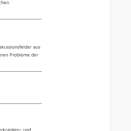
ichen
skussionsfelder aus
teren Probleme der
derkranken- und