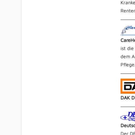
Kranke
Renten
CareHe
ist di
dem Al
Pflege
DAK D
Deutsc
Der DB