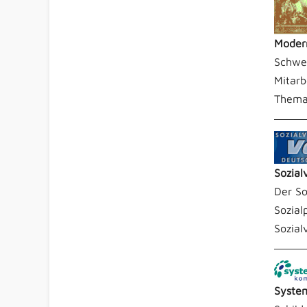
Modern
Schwer
Mitarb
Thema 
Sozial
Der So
Sozial
Sozial
Syste