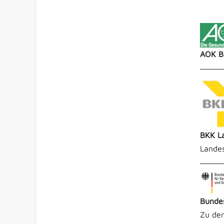
AOK B
BKK L
Lande
Bundes
Zu den