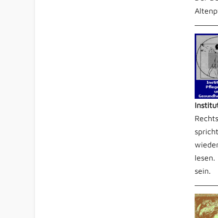
Altenp
Instit
Rechts
sprich
wieder
lesen.
sein.